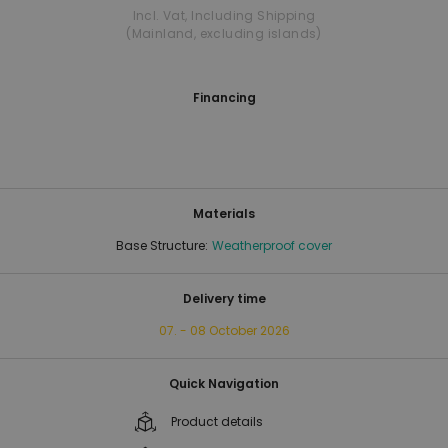
Incl. Vat
,
Including Shipping
(Mainland, excluding islands)
Financing
Materials
Base Structure:
Weatherproof cover
Delivery time
07. - 08 October 2026
Quick Navigation
Product details