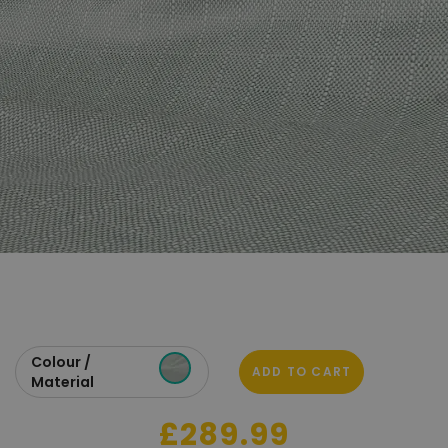
Colour /
ADD TO CART
Material
£289.99